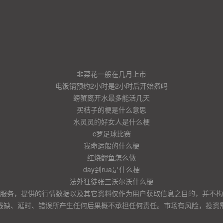
韭菜花一般在几月上市
电饭锅预约2小时是2小时后开始煮吗
螃蟹离开水最多能活几天
买桔子的梗是什么意思
水灵灵的好女人是什么梗
c罗足球比赛
我命运般的什么梗
红烧鲤鱼怎么做
day到rua是什么梗
法外狂徒张三沃尔沃什么梗
服务，提供的行情数据以及其它资料仅作为用户获取信息之目的，并不构
残缺、延时、错误所产生任何后果概不承担任何责任。市场有风险，投资